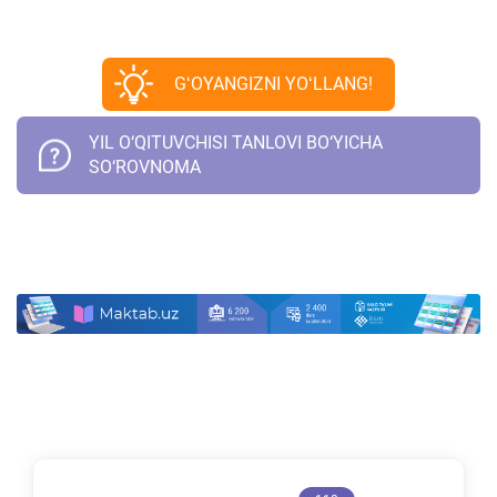
GʻOYANGIZNI YOʻLLANG!
YIL O‘QITUVCHISI TANLOVI BO‘YICHA
SO‘ROVNOMA