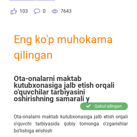
103
0
7643
Eng ko'p muhokama
qilingan
Ota-onalarni maktab
kutubxonasiga jalb etish orqali
o'quvchilar tarbiyasini
oshirishning samarali y
Qabul qilingan
Ota-onalarni maktab kutubxonasiga jalb etish orqali
o'quvchi tarbiyasida ijobiy tomonga o'zgarishlar
bo'lishiga erishish