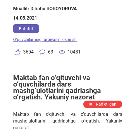
Muallif: Dilrabo BOBOYOROVA
14.03.2021
Batafsil
Oʻquvchilarning tarbiyasini oshirish
3604
63
10481
Maktab fan o’qituvchi va
o’quvchilarda dars
mashg’ulotlarini qadrlashga
o’rgatish. Yakuniy nazorat
Rad etilgan
Maktab fan o’qituvchi va o’quvchilarda dars
mashg’ulotlarini qadrlashga o’rgatish. Yakuniy
nazorat