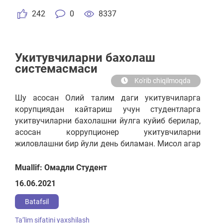
242
0
8337
Укитувчиларни бахолаш
системасмаси
Ko'rib chiqilmoqda
Шу асосан Олий талим даги укитувчиларга
корупциядан кайтариш учун студентларга
укитвучиларни бахолашни йулга куйиб берилар,
асосан коррупционер укитувчиларни
жиловлашни бир йули день биламан. Мисол агар
укитувчи паст балл олса укитиши паст булса
бечора студент лар кийналмасин (пулга сессия
Muallif: Омадли Студент
йопиб) укитувчиям маълум микдорда
16.06.2021
ойлигидан кесилсин.
Batafsil
Taʼlim sifatini yaxshilash