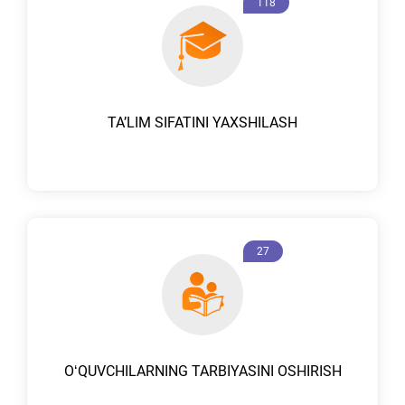
118
TAʼLIM SIFATINI YAXSHILASH
27
OʻQUVCHILARNING TARBIYASINI OSHIRISH