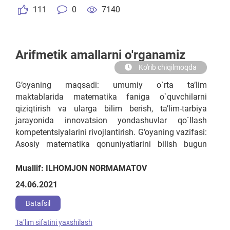
111
0
7140
Arifmetik amallarni o'rganamiz
Ko'rib chiqilmoqda
G’oyaning maqsadi: umumiy o`rta ta’lim
maktablarida matematika faniga o`quvchilarni
qiziqtirish va ularga bilim berish, ta’lim-tarbiya
jarayonida innovatsion yondashuvlar qo`llash
kompetentsiyalarini rivojlantirish. G’oyaning vazifasi:
Asosiy matematika qonuniyatlarini bilish bugun
deyarli hamma uchun kerak. Ko‘p kasblar bevosita
matematika bilan bog‘liq: moliya, kompyuter
Muallif: ILHOMJON NORMAMATOV
texnologiyalari, injeneriya va boshqalar. Shuning
24.06.2021
uchun ham, garchi bu oson bo‘lmasada,
farzandlarimizga «fanlarning shohi»ni o‘rgatish juda
Batafsil
muhim
Taʼlim sifatini yaxshilash