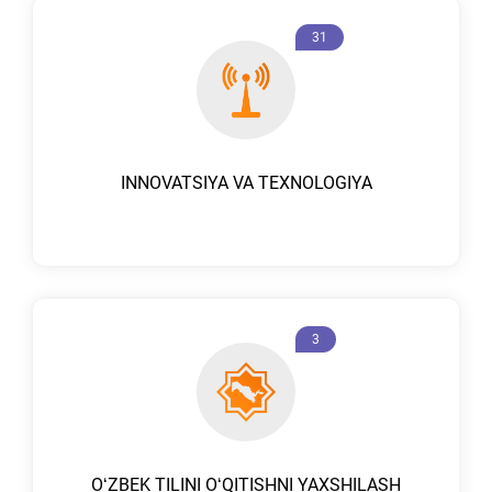
31
INNOVATSIYA VA TEXNOLOGIYA
3
OʻZBEK TILINI OʻQITISHNI YAXSHILASH