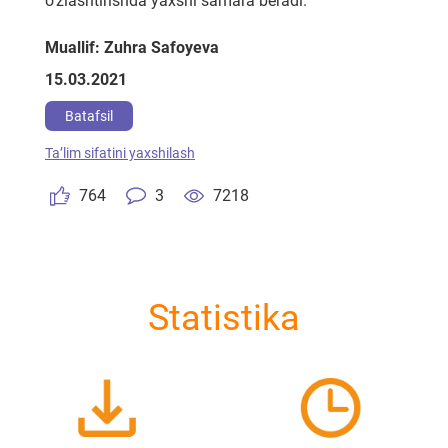
o'zlashtirishda yaxshi samara beradi.
Muallif: Zuhra Safoyeva
15.03.2021
Batafsil
Taʼlim sifatini yaxshilash
764
3
7218
Statistika