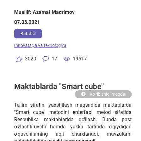
Muallif: Azamat Madrimov
07.03.2021
Batafsil
Innovatsiya va texnologiya
3020
17
19617
Maktablarda "Smart cube"
Ko'rib chiqilmoqda
Ta'lim sifatini yaxshilash maqsadida maktablarda
"Smart cube" metodini enterfaol metod sifatida
Respublika maktablarida qo'llash. Bunda past
o'zlashtiruvchi hamda yakka tartibda o'qiydigan
o'quvchilarning aqli charxlanadi, mavzularni