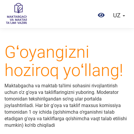
UZ
Gʻoyangizni
hoziroq yoʻllang!
Maktabgacha va maktab ta'limi sohasini rivojlantirish
uchun o'z g'oya va takliflaringizni yuboring. Moderator
tomonidan tekshirilgandan so'ng ular portalda
joylashtiriladi. Har bir g'oya va taklif maxsus komissiya
tomonidan 1 oy ichida (qo'shimcha o'rganishni talab
etadigan g'oya va takliflarga qo'shimcha vaqt talab etilishi
mumkin) ko'rib chiqiladi