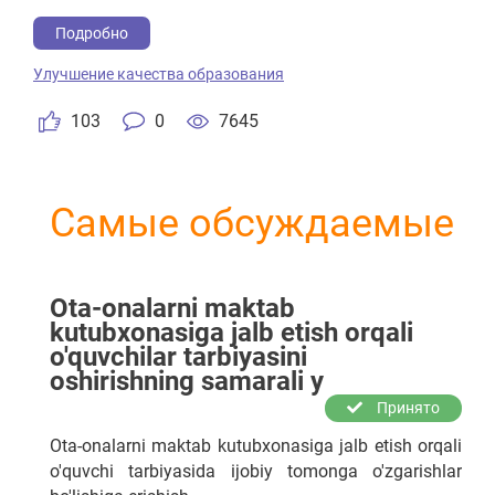
ойлигидан кесилсин.
Подробно
Улучшение качества образования
103
0
7645
Самые обсуждаемые
Ota-onalarni maktab
kutubxonasiga jalb etish orqali
o'quvchilar tarbiyasini
oshirishning samarali y
Принято
Ota-onalarni maktab kutubxonasiga jalb etish orqali
o'quvchi tarbiyasida ijobiy tomonga o'zgarishlar