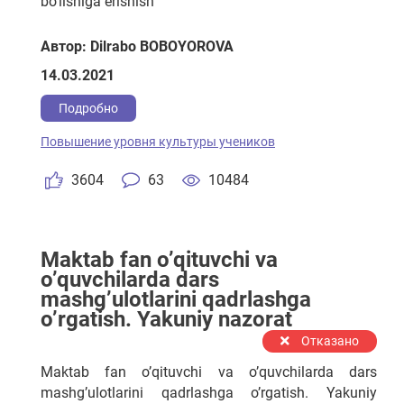
bo'lishiga erishish
Автор: Dilrabo BOBOYOROVA
14.03.2021
Подробно
Повышение уровня культуры учеников
3604
63
10484
Maktab fan o’qituvchi va
o’quvchilarda dars
mashg’ulotlarini qadrlashga
o’rgatish. Yakuniy nazorat
Отказано
Maktab fan o’qituvchi va o’quvchilarda dars
mashg’ulotlarini qadrlashga o’rgatish. Yakuniy