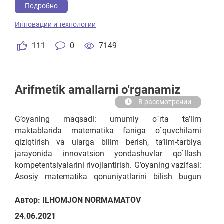
Подробно
Инновации и технологии
111
0
7149
Arifmetik amallarni o'rganamiz
В рассмотрении
G’oyaning maqsadi: umumiy o`rta ta’lim
maktablarida matematika faniga o`quvchilarni
qiziqtirish va ularga bilim berish, ta’lim-tarbiya
jarayonida innovatsion yondashuvlar qo`llash
kompetentsiyalarini rivojlantirish. G’oyaning vazifasi:
Asosiy matematika qonuniyatlarini bilish bugun
deyarli hamma uchun kerak. Ko‘p kasblar bevosita
matematika bilan bog‘liq: moliya, kompyuter
Автор: ILHOMJON NORMAMATOV
texnologiyalari, injeneriya va boshqalar. Shuning
24.06.2021
uchun ham, garchi bu oson bo‘lmasada,