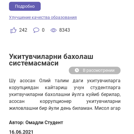
farzandlarimizga «fanlarning shohi»ni o‘rgatish juda
Подробно
muhim
Улучшение качества образования
242
0
8343
Укитувчиларни бахолаш
системасмаси
В рассмотрении
Шу асосан Олий талим даги укитувчиларга
корупциядан кайтариш учун студентларга
укитвучиларни бахолашни йулга куйиб берилар,
асосан коррупционер укитувчиларни
жиловлашни бир йули день биламан. Мисол агар
укитувчи паст балл олса укитиши паст булса
бечора студент лар кийналмасин (пулга сессия
Автор: Омадли Студент
йопиб) укитувчиям маълум микдорда
16.06.2021