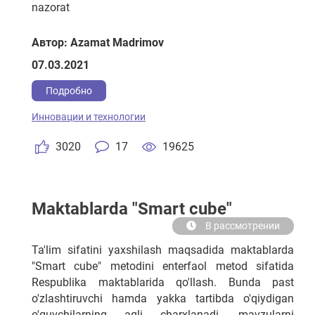
nazorat
Автор: Azamat Madrimov
07.03.2021
Подробно
Инновации и технологии
3020
17
19625
Maktablarda "Smart cube"
В рассмотрении
Ta'lim sifatini yaxshilash maqsadida maktablarda
"Smart cube" metodini enterfaol metod sifatida
Respublika maktablarida qo'llash. Bunda past
o'zlashtiruvchi hamda yakka tartibda o'qiydigan
o'quvchilarning aqli charxlanadi, mavzularni