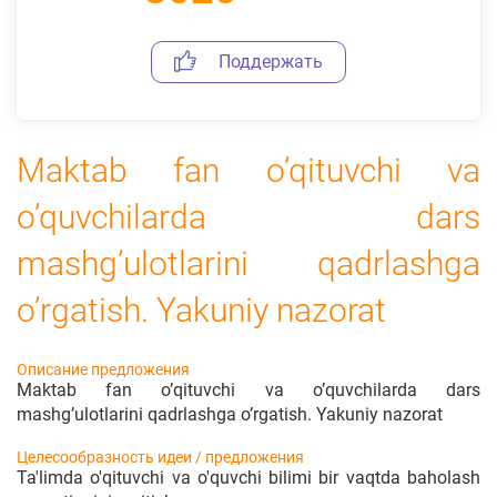
Поддержать
Maktab fan o’qituvchi va
o’quvchilarda dars
mashg’ulotlarini qadrlashga
o’rgatish. Yakuniy nazorat
Описание предложения
Maktab fan o’qituvchi va o’quvchilarda dars
mashg’ulotlarini qadrlashga o’rgatish. Yakuniy nazorat
Целесообразность идеи / предложения
Ta'limda o'qituvchi va o'quvchi bilimi bir vaqtda baholash