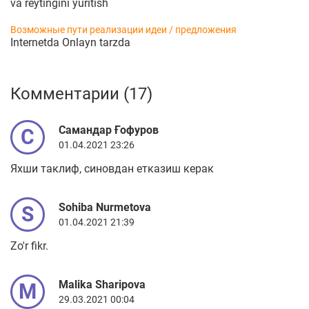
va reytingini yuritish
Возможные пути реализации идеи / предложения
Internetda Onlayn tarzda
Комментарии (17)
Самандар Ғофуров
С
01.04.2021 23:26
Яхши таклиф, синовдан етказиш керак
Sohiba Nurmetova
S
01.04.2021 21:39
Zo'r fikr.
Malika Sharipova
M
29.03.2021 00:04