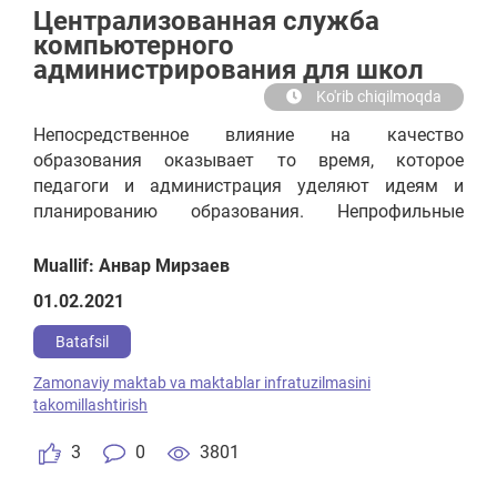
Централизованная служба
компьютерного
администрирования для школ
Ko'rib chiqilmoqda
Непосредственное влияние на качество
образования оказывает то время, которое
педагоги и администрация уделяют идеям и
планированию образования. Непрофильные
заботы забирают ценное время. Задачи,
связанные с подключением и обслуживанием
Muallif: Анвар Мирзаев
интернета и техники, необходимо отдать на
01.02.2021
профессиональный аутсорс. Примерами может
быть: аккаунтинг договоров на поставку и
Batafsil
установку оборудования и услуг, удаленная
Zamonaviy maktab va maktablar infratuzilmasini
поддержка с подключением к рабочему месту по
takomillashtirish
запросу сотрудника школы, администрирование
школьной сети, регламентное обслуживание
3
0
3801
техники и ПО, мониторинг состояния школьной и
государственной сети, исправление ошибок и