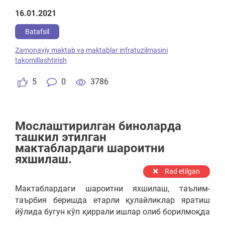
16.01.2021
Batafsil
Zamonaviy maktab va maktablar infratuzilmasini
takomillashtirish
5
0
3786
Мослаштирилган биноларда
ташкил этилган
мактаблардаги шароитни
яхшилаш.
Rad etilgan
Мактаблардаги шароитни яхшилаш, таълим-
таърбия беришда етарли қулайликлар яратиш
йўлида бугун кўп қиррали ишлар олиб борилмоқда
ва бу ишларнинг бажарилиши, долзарблиги