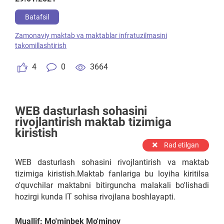
Batafsil
Zamonaviy maktab va maktablar infratuzilmasini
takomillashtirish
4
0
3664
WEB dasturlash sohasini
rivojlantirish maktab tizimiga
kiristish
Rad etilgan
WEB dasturlash sohasini rivojlantirish va maktab
tizimiga kiristish.Maktab fanlariga bu loyiha kiritilsa
o'quvchilar maktabni bitirguncha malakali bo'lishadi
hozirgi kunda IT sohisa rivojlana boshlayapti.
Muallif: Mo'minbek Mo'minov