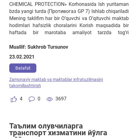
CHEMICAL PROTECTION» Korhonasida Ish yuritaman
bzda yangi turda (Противогаз GP 7) Ishlab chiqariladi
Mening taklifim har bir O’quvchi va O’qituvchi maktab
hodimlari hafsizlik choralarini Korish maqsadida bir
haftada bir marotaba amaliyot tarzda tog’ri
foydalanaolish uchun va KIMYO darslari mobaynida
kichik qoshimcha qilishligini maqsadga muvofiq deb
Muallif: Sukhrob Tursunov
bilaman
23.02.2021
Batafsil
Zamonaviy maktab va maktablar infratuzilmasini
takomillashtirish
4
0
3697
Таълим олувчиларга
транспорт хизматини йўлга