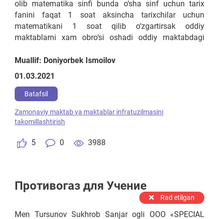
olib matematika sinfi bunda o‘sha sinf uchun tarix
fanini faqat 1 soat aksincha tarixchilar uchun
matematikani 1 soat qilib o‘zgartirsak oddiy
maktablarni xam obro‘si oshadi oddiy maktabdagi
iqtidorli bola litseyga ketib qolmaydi shunda o‘quv
rejani dastlabki 1 oyini 6 sinflar uchun 5 sinfni umumiy
Muallif: Doniyorbek Ismoilov
takrorlash qilish kerak. O‘quv setkasidan chiqib
01.03.2021
ketmasdan masalan 5-a sinf matematika bo‘lsa 5-b
sinf va 5-d sinfdagi 1 soatdan jami 2 soat matematika
Batafsil
fani 5-a sinfda o‘qitiladi 5-b sinf tarix bo‘lsa 5-a sinf va
Zamonaviy maktab va maktablar infratuzilmasini
5-d sinfdagi jami 2 soat olinadi,shu tarzda...
takomillashtirish
5
0
3988
Противогаз для Учение
Rad etilgan
Men Tursunov Sukhrob Sanjar ogli ООО «SPECIAL