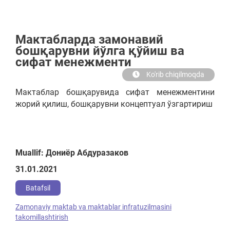
Мактабларда замонавий
бошқарувни йўлга қўйиш ва
сифат менежменти
Ko'rib chiqilmoqda
Мактаблар бошқарувида сифат менежментини
жорий қилиш, бошқарувни концептуал ўзгартириш
Muallif: Дониёр Абдуразаков
31.01.2021
Batafsil
Zamonaviy maktab va maktablar infratuzilmasini
takomillashtirish