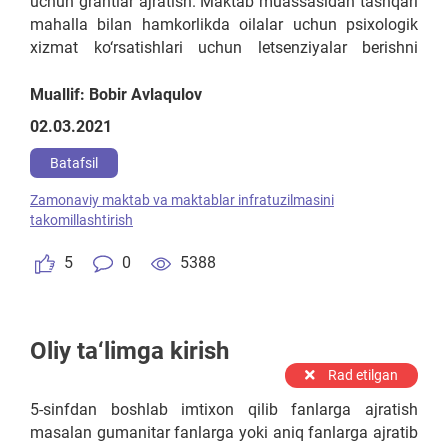
uchun grantlar ajratish. Maktab muassasidan tashqari
mahalla bilan hamkorlikda oilalar uchun psixologik
xizmat ko‘rsatishlari uchun letsenziyalar berishni
shakllantirish lozim.
Muallif: Bobir Avlaqulov
02.03.2021
Batafsil
Zamonaviy maktab va maktablar infratuzilmasini
takomillashtirish
5
0
5388
Oliy ta‘limga kirish
Rad etilgan
5-sinfdan boshlab imtixon qilib fanlarga ajratish
masalan gumanitar fanlarga yoki aniq fanlarga ajratib