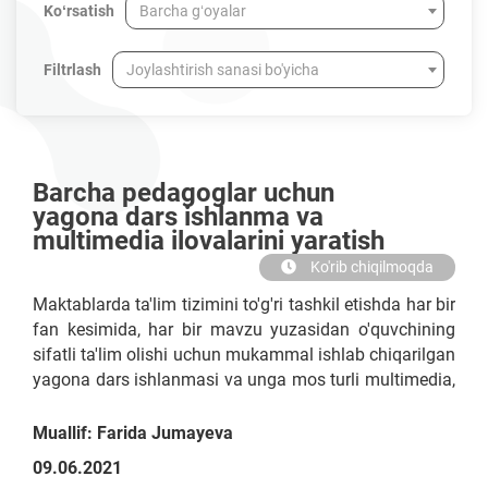
Koʻrsatish
Barcha gʻoyalar
Filtrlash
Joylashtirish sanasi bo'yicha
Barcha pedagoglar uchun
yagona dars ishlanma va
multimedia ilovalarini yaratish
Ko'rib chiqilmoqda
Maktablarda ta'lim tizimini to'g'ri tashkil etishda har bir
fan kesimida, har bir mavzu yuzasidan o'quvchining
sifatli ta'lim olishi uchun mukammal ishlab chiqarilgan
yagona dars ishlanmasi va unga mos turli multimedia,
innavatsion texnologiyalar, usul va vositalarni ishlab
chiqish va amalyotga joriy etish zarur. Barcha
Muallif: Farida Jumayeva
maktablarda aynan shu dars ishlanmasi asosida
09.06.2021
darslarni tashkil qilish lozimligini majburiy deb