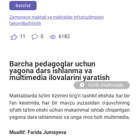
belgilash lozim. Chunki barcha pedagoglarni dars
Batafsil
mashg'ulotlarni sifatli tashkil eta olyapti deb
Zamonaviy maktab va maktablar infratuzilmasini
bo'lmaydi. Agar o'qituvchi qobilyatli, izlanuvchan
takomillashtirish
bo'lsa, darsda dars ishlanmasida berilgan
ma'lumotlardan tashqari yangi bilimlar va turli
11
0
6182
usullarni ham samarali qo'llasa bo'ladi.
Barcha pedagoglar uchun
yagona dars ishlanma va
multimedia ilovalarini yaratish
Ko'rib chiqilmoqda
Maktablarda ta'lim tizimini to'g'ri tashkil etishda har bir
fan kesimida, har bir mavzu yuzasidan o'quvchining
sifatli ta'lim olishi uchun mukammal ishlab chiqarilgan
yagona dars ishlanmasi va unga mos turli multimedia,
innavatsion texnologiyalar, usul va vositalarni ishlab
chiqish va amalyotga joriy etish zarur. Barcha
Muallif: Farida Jumayeva
maktablarda aynan shu dars ishlanmasi asosida