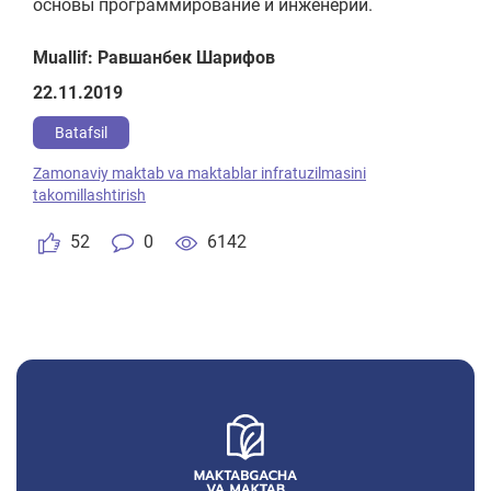
основы программирование и инженерии.
Muallif: Равшанбек Шарифов
22.11.2019
Batafsil
Zamonaviy maktab va maktablar infratuzilmasini
takomillashtirish
52
0
6142