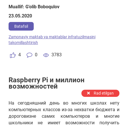
келажак авлод тақдири билан белгиланади.
Muallif: G'olib Boboqulov
Бугунги кунда босқичма-босқич барча мактаблар
23.05.2020
капитал таъмирланиши, мактабларда қулай шарт-
шароит яратиш мақсадида тегишли ҳужжатлар
Batafsil
қабул қилинган бўлиб, белгиланган ишлар
Zamonaviy maktab va maktablar infratuzilmasini
режалаштирилиб, ишлар олиб борилмоқда. Шу
takomillashtirish
ўринда мен ҳозирги кунда дастлаб
мослаштирилган биноларда ташкил этилган
4
0
3783
мактабларни моддий техник базасини
такомиллаштириш, инфротузилмасини
ривожлантиш зарур деб ўйлайман.
Raspberry Pi и миллион
возможностей
Rad etilgan
На сегодняшний день во многих школах нету
компьютерных классов из-за нехватки бюджета и
дороговизне самих компьютеров и многие
школьники не имеет возможности получить