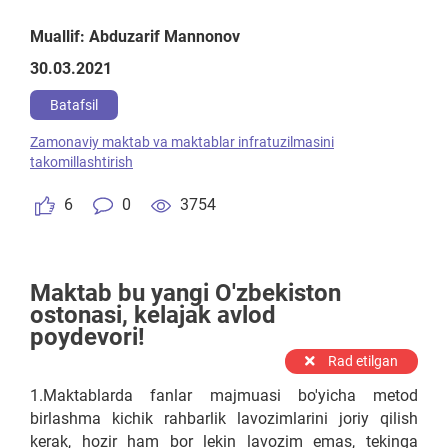
Muallif: Abduzarif Mannonov
30.03.2021
Batafsil
Zamonaviy maktab va maktablar infratuzilmasini
takomillashtirish
6
0
3754
Maktab bu yangi O'zbekiston
ostonasi, kelajak avlod
poydevori!
Rad etilgan
1.Maktablarda fanlar majmuasi bo'yicha metod
birlashma kichik rahbarlik lavozimlarini joriy qilish
kerak, hozir ham bor lekin lavozim emas, tekinga