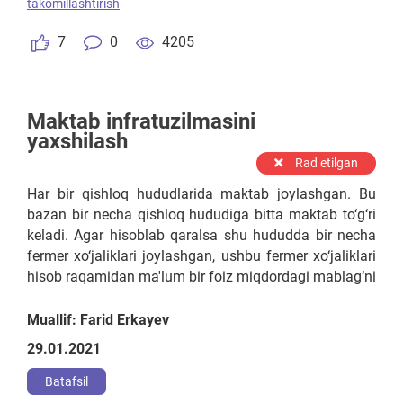
takomillashtirish
maqsad qilgan o'quvchilarga keng imkonoyatlar
yaratish, nazariydan ko'ra ko'proq amaliy darslarni olib
7
0
4205
borish maqsadga muvofiqdir.
Maktab infratuzilmasini
yaxshilash
Rad etilgan
Har bir qishloq hududlarida maktab joylashgan. Bu
bazan bir necha qishloq hududiga bitta maktab to‘g‘ri
keladi. Agar hisoblab qaralsa shu hududda bir necha
fermer xo‘jaliklari joylashgan, ushbu fermer xo‘jaliklari
hisob raqamidan ma'lum bir foiz miqdordagi mablag‘ni
maktab infratuzilmasini rivojlantirish uchun
yo‘naltirish, ya'ni yilma yil ma'lum mablag‘ hisobidan
Muallif: Farid Erkayev
amalga oshirish.
29.01.2021
Batafsil