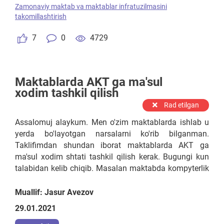
Zamonaviy maktab va maktablar infratuzilmasini
takomillashtirish
7
0
4729
Maktablarda AKT ga ma'sul
xodim tashkil qilish
Rad etilgan
Assalomuj alaykum. Men o'zim maktablarda ishlab u
yerda bo'layotgan narsalarni ko'rib bilganman.
Taklifimdan shundan iborat maktablarda AKT ga
ma'sul xodim shtati tashkil qilish kerak. Bugungi kun
talabidan kelib chiqib. Masalan maktabda kompyterlik
vazifalar ishlar qilish kerak bo'lsa albatta katta yuk
informatika o'qituvchilari zimmasi tushadi. Ular dars
Muallif: Jasur Avezov
o'tishiga xalaqit qiladi. U ishni qilaman desa o'z ustida
29.01.2021
ishlashi kerak keyingi darsga tayyorlanishi kerak va