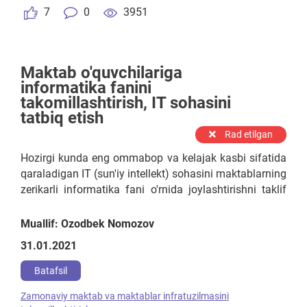
7
0
3951
Maktab o'quvchilariga
informatika fanini
takomillashtirish, IT sohasini
tatbiq etish
Rad etilgan
Hozirgi kunda eng ommabop va kelajak kasbi sifatida
qaraladigan IT (sun'iy intellekt) sohasini maktablarning
zerikarli informatika fani o'rnida joylashtirishni taklif
qilaman. Buning sababi shundaki, mening o'zim ham
maktabda informatika darsligini o'qib tugatganman va
Muallif: Ozodbek Nomozov
bu kitob 11 sinf darsligiga qadar zerikarli dizayn va
31.01.2021
tuzilishdan iborat. Bu esa o'quvchining o'rganishiga
salbiy tasir qiladi. IT (Sun'iy intellekt) fanini hozirgi
Batafsil
zamon, dunyoqarashga mos ravishda, kreativ
Zamonaviy maktab va maktablar infratuzilmasini
dizaynda nashr etish, IT sohasida ishlayman deb