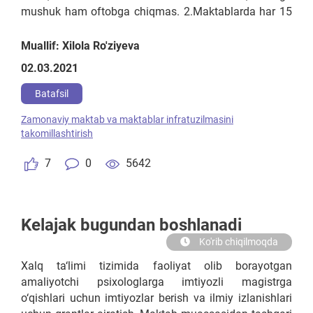
mushuk ham oftobga chiqmas. 2.Maktablarda har 15
ta sinf uchun kichik sinf rahbarlari lavozimlarini tashkil
etish. 3.Vazirlikdan tasdiqlanayitgan Nizomlarni Xalq
Muallif: Xilola Ro'ziyeva
ta'lim boshqarmalari o'zlarining buyruqlari bilan
02.03.2021
xududga mos yo'riqnomalarini tasdiqlashi kerak
(to'g'ridan to'g'ri Respublika bo'yicha chiqarilgan nizom
Batafsil
atrim xududlarga kelib ko'pgina savollar muammolar
Zamonaviy maktab va maktablar infratuzilmasini
to'g'ilishiga sabab ham bo'ladi) 4.Qoloq va "quloqsiz"
takomillashtirish
o'quvchilarni zamonaviy jazolash usullarini joriy qilish
kerak.
7
0
5642
Kelajak bugundan boshlanadi
Ko'rib chiqilmoqda
Xalq ta‘limi tizimida faoliyat olib borayotgan
amaliyotchi psixologlarga imtiyozli magistrga
o‘qishlari uchun imtiyozlar berish va ilmiy izlanishlari