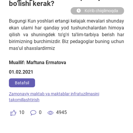
bo'lishi kerak?
Ko'rib chiqilmoqda
Bugungi Kun yoshlari ertangi kelajak mevalari shunday
ekan ularni har qanday yod tushunchalardan himoya
qilish va shuningdek to'g'ri ta'lim-tarbiya berish har
birimizning burchimizdir. Biz pedagoglar buning uchun
mas'ul shaxslardirmiz
Muallif: Maftuna Ermatova
01.02.2021
Batafsil
Zamonaviy maktab va maktablar infratuzilmasini
takomillashtirish
10
0
4945