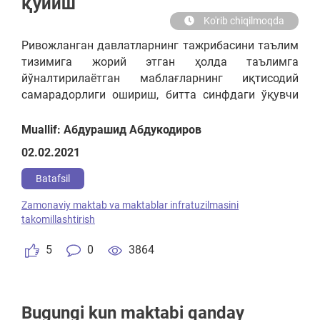
қўйиш
Ko'rib chiqilmoqda
Ривожланган давлатларнинг тажрибасини таълим
тизимига жорий этган ҳолда таълимга
йўналтирилаётган маблағларнинг иқтисодий
самарадорлиги ошириш, битта синфдаги ўқувчи
сонининг меъёрдан ортиб ёки ўта камайиб
кетмаслигини таъминлаш механизмларини,
Muallif: Абдурашид Абдукодиров
янгича ижтимоий хизмат турини жорий этиш
02.02.2021
орқали ўқувчиларга қулайликлар яратиш
Batafsil
Zamonaviy maktab va maktablar infratuzilmasini
takomillashtirish
5
0
3864
Bugungi kun maktabi qanday