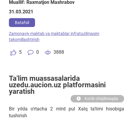
Muallif: Raxmatjon Mashrabov
31.03.2021
Batafsil
Zamonaviy maktab va maktablar infratuzilmasini
takomillashtirish
5
0
3888
Ta'lim muassasalarida
uzedu.aucion.uz platformasini
yaratish
Ko'rib chiqilmoqda
Bir yilda o'rtacha 2 mlrd pul Xalq ta'limi hisobiga
tushirish