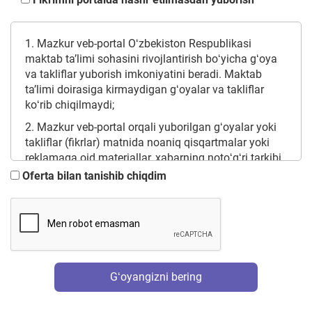
1. Mazkur veb-portal Oʻzbekiston Respublikasi
maktab ta’limi sohasini rivojlantirish boʻyicha gʻoya
va takliflar yuborish imkoniyatini beradi. Maktab
ta’limi doirasiga kirmaydigan gʻoyalar va takliflar
koʻrib chiqilmaydi;
2. Mazkur veb-portal orqali yuborilgan gʻoyalar yoki
takliflar (fikrlar) matnida noaniq qisqartmalar yoki
reklamaga oid materiallar, xabarning notoʻgʻri tarkibi
(mantiqsiz va maʼnosiz) boʻlgan taqdirda qabul
Oferta bilan tanishib chiqdim
qilinmaydi;
3. Mazkur veb-portaldan tuhmat, haqorat va yolgʻon
tanqidlarni o'z ichiga olgan shikoyatlarni yuborish
vositasi sifatida foydalanish Oʻzbekiston
Respublikasi Jinoyat Kodeksining 139, 140, 237-
moddalariga va boshqa huquqiy javobgarliklarga
Gʻoyangizni bering
olib kelishi mumkin;
4. Mazkur veb-portal orqali yuborilgan gʻoya va