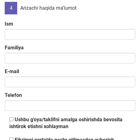
4
Arizachi haqida ma'lumot
Ism
Familiya
E-mail
Telefon
Ushbu g'oya/taklifni amalga oshirishda bevosita
ishtirok etishni xohlayman
Fikrimni portalda nashr etilmasdan yuborish