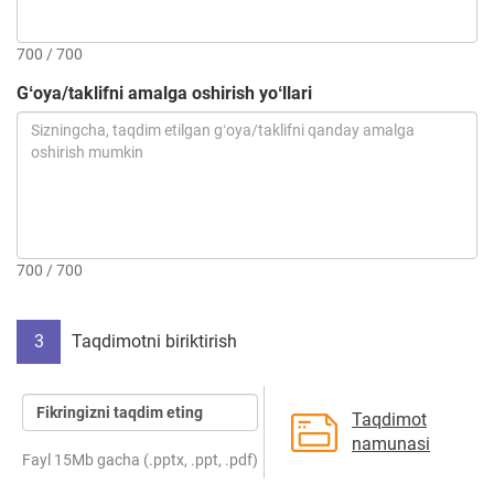
700 / 700
Gʻoya/taklifni amalga oshirish yoʻllari
700 / 700
3
Taqdimotni biriktirish
Fikringizni taqdim eting
Taqdimot
namunasi
Fayl 15Mb gacha (.pptx, .ppt, .pdf)