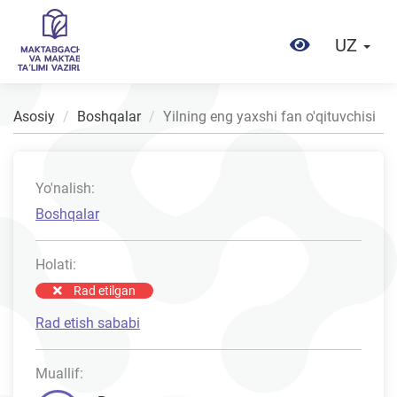
UZ
Asosiy
Boshqalar
Yilning eng yaxshi fan o'qituvchisi
Yo'nalish:
Boshqalar
Holati:
Rad etilgan
Rad etish sababi
Muallif: