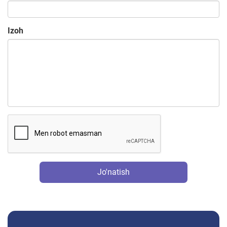
Izoh
Jo'natish