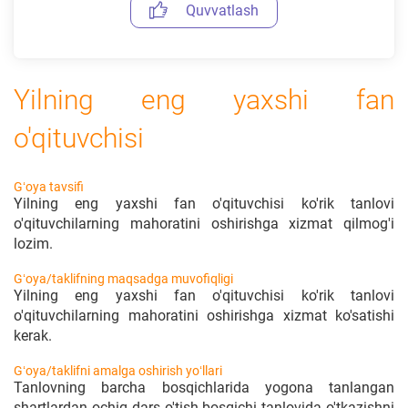
Quvvatlash
Yilning eng yaxshi fan
o'qituvchisi
Gʻoya tavsifi
Yilning eng yaxshi fan o'qituvchisi ko'rik tanlovi
o'qituvchilarning mahoratini oshirishga xizmat qilmog'i
lozim.
Gʻoya/taklifning maqsadga muvofiqligi
Yilning eng yaxshi fan o'qituvchisi ko'rik tanlovi
o'qituvchilarning mahoratini oshirishga xizmat ko'satishi
kerak.
Gʻoya/taklifni amalga oshirish yoʻllari
Tanlovning barcha bosqichlarida yogona tanlangan
shartlardan ochiq dars o'tish bosqichi tanlovida o'tkazishni