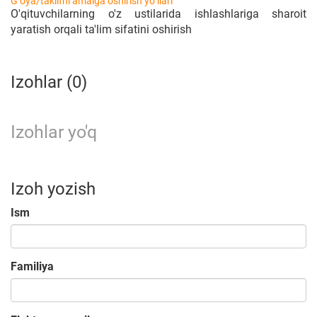
Gʻoya/taklifni amalga oshirish yoʻllari
O'qituvchilarning o'z ustilarida ishlashlariga sharoit
yaratish orqali ta'lim sifatini oshirish
Izohlar (0)
Izohlar yo'q
Izoh yozish
Ism
Familiya