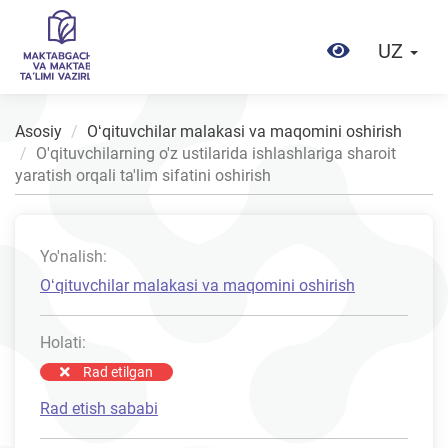
UZ
Asosiy
Oʻqituvchilar malakasi va maqomini oshirish
O'qituvchilarning o'z ustilarida ishlashlariga sharoit
yaratish orqali ta'lim sifatini oshirish
Yo'nalish:
Oʻqituvchilar malakasi va maqomini oshirish
Holati:
Rad etilgan
Rad etish sababi