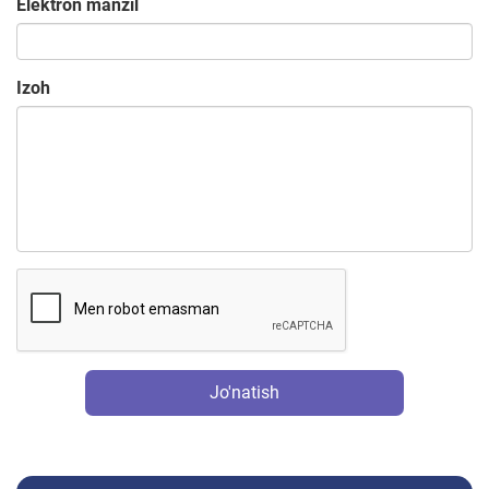
Elektron manzil
Izoh
Jo'natish