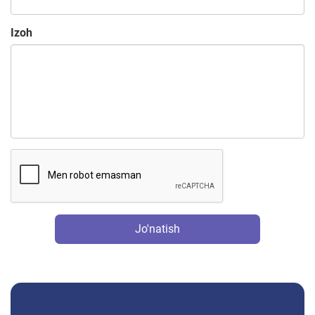
Izoh
Jo'natish