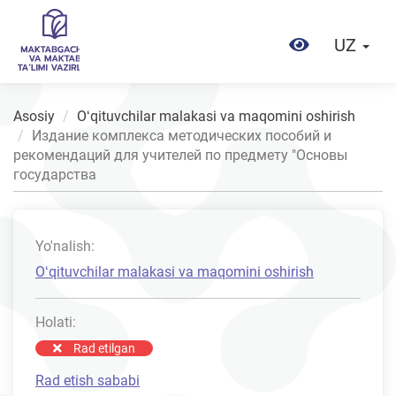
UZ
Asosiy
Oʻqituvchilar malakasi va maqomini oshirish
Издание комплекса методических пособий и
рекомендаций для учителей по предмету "Основы
государства
Yo'nalish:
Oʻqituvchilar malakasi va maqomini oshirish
Holati:
Rad etilgan
Rad etish sababi