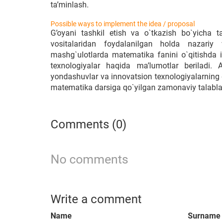
ta’minlash.
Possible ways to implement the idea / proposal
G’oyani tashkil etish va o`tkazish bo`yicha t
vositalaridan foydalanilgan holda nazariy
mashg`ulotlarda matematika fanini o`qitishda il
texnologiyalar haqida ma’lumotlar beriladi.
yondashuvlar va innovatsion texnologiyalarning qo
matematika darsiga qo`yilgan zamonaviy talablar 
Comments (0)
No comments
Write a comment
Name
Surname