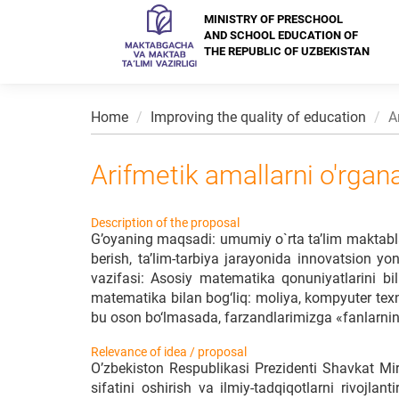
MINISTRY OF PRESCHOOL
AND SCHOOL EDUCATION OF
THE REPUBLIC OF UZBEKISTAN
Home
Improving the quality of education
A
Arifmetik amallarni o'rga
Description of the proposal
G’oyaning maqsadi: umumiy o`rta ta’lim maktablar
berish, ta’lim-tarbiya jarayonida innovatsion yo
vazifasi: Asosiy matematika qonuniyatlarini b
matematika bilan bog‘liq: moliya, kompyuter texn
bu oson bo‘lmasada, farzandlarimizga «fanlarnin
Relevance of idea / proposal
O’zbekiston Respublikasi Prezidenti Shavkat Mi
sifatini oshirish va ilmiy-tadqiqotlarni rivojlanti