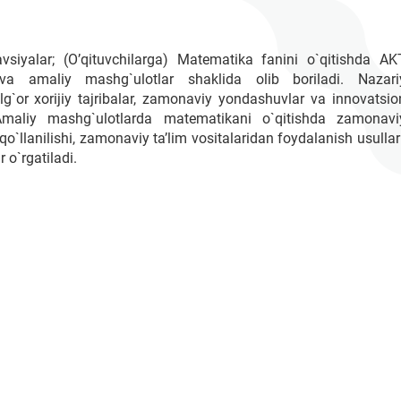
avsiyalar; (O’qituvchilarga) Matematika fanini o`qitishda AK
 va amaliy mashg`ulotlar shaklida olib boriladi. Nazari
g`or xorijiy tajribalar, zamonaviy yondashuvlar va innovatsio
 Amaliy mashg`ulotlarda matematikani o`qitishda zamonavi
`llanilishi, zamonaviy ta’lim vositalaridan foydalanish usullari
o`rgatiladi.