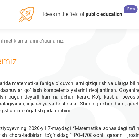
Beta
Ideas in the field of
public education
rifmetik amallarni o'rganamiz
namiz
ida matematika faniga o`quvchilarni qiziqtirish va ularga bili
ndashuvlar qo`llash kompetentsiyalarini rivojlantirish. G’oyanin
ilish bugun deyarli hamma uchun kerak. Ko‘p kasblar bevosit
ologiyalari, injeneriya va boshqalar. Shuning uchun ham, garch
g shohi»ni o‘rgatish juda muhim
rziyoyevning 2020-yil 7-maydagi “Matematika sohasidagi ta’li
rish chora-tadbirlari to‘g‘risidagi” PQ-4708-sonli qarorini ijrosin