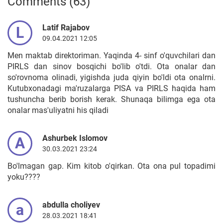
Comments (63)
Latif Rajabov
L
09.04.2021 12:05
Men maktab direktoriman. Yaqinda 4- sinf o'quvchilari dan
PIRLS dan sinov bosqichi bo'lib o'tdi. Ota onalar dan
so'rovnoma olinadi, yigishda juda qiyin bo'ldi ota onalrni.
Kutubxonadagi ma'ruzalarga PISA va PIRLS haqida ham
tushuncha berib borish kerak. Shunaqa bilimga ega ota
onalar mas'uliyatni his qiladi
Ashurbek Islomov
A
30.03.2021 23:24
Bo'lmagan gap. Kim kitob o'qirkan. Ota ona pul topadimi
yoku????
abdulla choliyev
a
28.03.2021 18:41