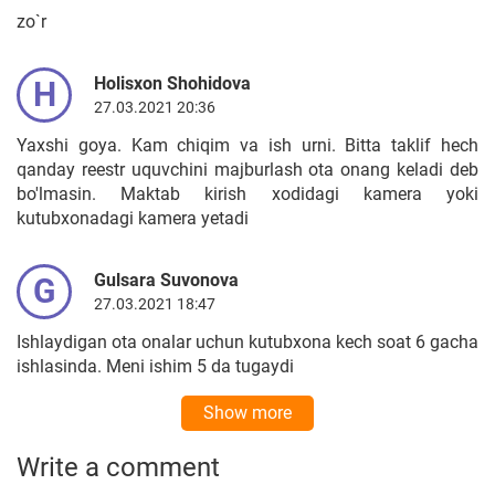
zo`r
Holisxon Shohidova
H
27.03.2021 20:36
Yaxshi goya. Kam chiqim va ish urni. Bitta taklif hech
qanday reestr uquvchini majburlash ota onang keladi deb
bo'lmasin. Maktab kirish xodidagi kamera yoki
kutubxonadagi kamera yetadi
Gulsara Suvonova
G
27.03.2021 18:47
Ishlaydigan ota onalar uchun kutubxona kech soat 6 gacha
ishlasinda. Meni ishim 5 da tugaydi
Show more
Write a comment