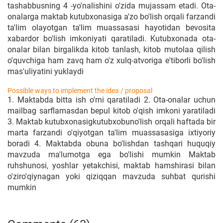
tashabbusning 4 -yo'nalishini o'zida mujassam etadi. Ota-
onalarga maktab kutubxonasiga a'zo bo'lish orqali farzandi
ta'lim olayotgan ta'lim muassasasi hayotidan bevosita
xabardor bo'lish imkoniyati qaratiladi. Kutubxonada ota-
onalar bilan birgalikda kitob tanlash, kitob mutolaa qilish
o'quvchiga ham zavq ham o'z xulq-atvoriga e'tiborli bo'lish
mas'uliyatini yuklaydi
Possible ways to implement the idea / proposal
1. Maktabda bitta ish o'rni qaratiladi 2. Ota-onalar uchun
mailbag sarflamasdan bepul kitob o'qish imkoni yaratiladi
3. Maktab kutubxonasigkutubxobuno'lish orqali haftada bir
marta farzandi o'qiyotgan ta'lim muassasasiga ixtiyoriy
boradi 4. Maktabda obuna bo'lishdan tashqari huquqiy
mavzuda ma'lumotga ega bo'lishi mumkin Maktab
ruhshunosi, yoshlar yetakchisi, maktab hamshirasi bilan
o'ziro'qiynagan yoki qiziqqan mavzuda suhbat qurishi
mumkin