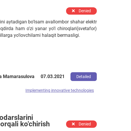
Denied
ni aytadigan bo'lsam avallombor shahar elektr
dirda ham o'zi yanar yo'l chiroqlari(svetafor)
llarga yo'lovchilarni halaqit bermasligi.
na Mamarasulova
07.03.2021
Detailed
Implementing innovative technologies
odarslarini
orqali ko'chirish
Denied