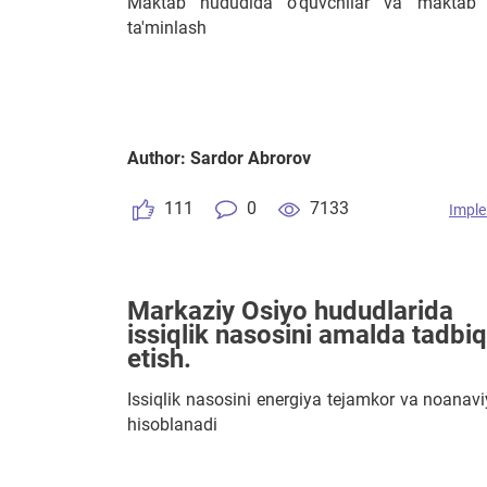
Maktab hududida o'quvchilar va maktab x
ta'minlash
Author: Sardor Abrorov
111
0
7133
Imple
Markaziy Osiyo hududlarida
issiqlik nasosini amalda tadbiq
etish.
Issiqlik nasosini energiya tejamkor va noanavi
hisoblanadi