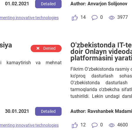
01.02.2021
Author: Anvarjon Solijonov
Detailed
14
0
3977
menting innovative technologies
siya
O'zbekistonda IT-t
Denied
doir Onlayn videoda
platformasini yarat
mini kamaytirish va mehnat
Fikrim O'zbekistonda rasmiy o
ko'proq dasturlash sohas
O'zbekistonda dasturlas
tarmoqlarida o'zbekcha sifatl
tushirildi. Lekin undagi dar
bo'ladi. Ammo foydalanuvchi 
davlatlarda bunday videolar
30.01.2021
Author: Ravshanbek Madam
Detailed
va boshqalar.
12
0
4600
menting innovative technologies