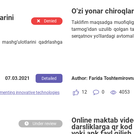
O'zi yonar chiroqlar
arini
Denied
Taklifim maqsadga muofiqligi
tarmog'idan uzulib qolgan taq
serqatnov yo'llardagi avtomali
 mashg’ulotlarini qadrlashga
07.03.2021
Author: Farida Toshtemirov
Detailed
12
0
4053
menting innovative technologies
Online maktab vide
Under review
darsliklarga qr kod 
yoki apk fayl qilish