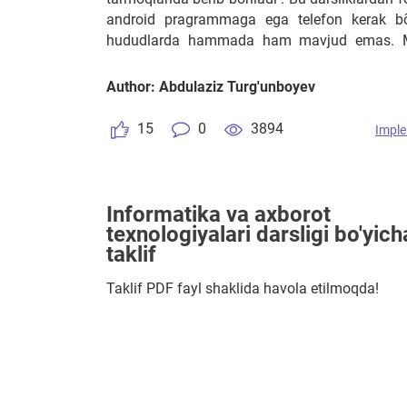
android pragrammaga ega telefon kerak bõ
hududlarda hammada ham mavjud emas. Men
darsliklarni xozirgi televizorlarda yoki tunn
mumkin bõlgan formatda ishlab chiqilsa bolla
Author: Abdulaziz Turg'unboyev
foydalansa darsliklarga bõlgan talab an
Kutubxonalarga yetkazish ham harajat tal
15
0
3894
Imple
tarqatiladi barcha hududlarga.
Informatika va axborot
texnologiyalari darsligi bo'yich
taklif
Taklif PDF fayl shaklida havola etilmoqda!