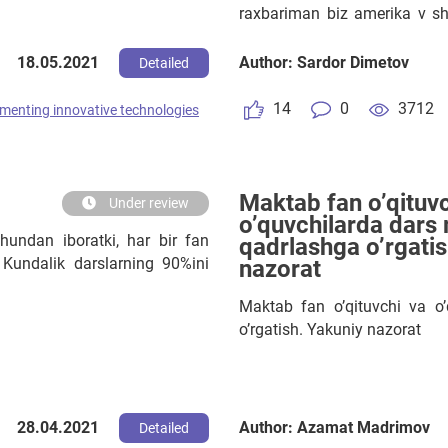
raxbariman biz amerika v sh
ishlov beruvchi uskunalarni 
mening taklifim menga bitta
18.05.2021
Author: Sardor Dimetov
Detailed
maktabilani jixozlaberaman key
14
0
3712
menting innovative technologies
Maktab fan o’qituvc
Under review
o’quvchilarda dars 
undan iboratki, har bir fan
qadrlashga o’rgatis
 Kundalik darslarning 90%ini
nazorat
Maktab fan o’qituvchi va o’
o’rgatish. Yakuniy nazorat
28.04.2021
Author: Azamat Madrimov
Detailed