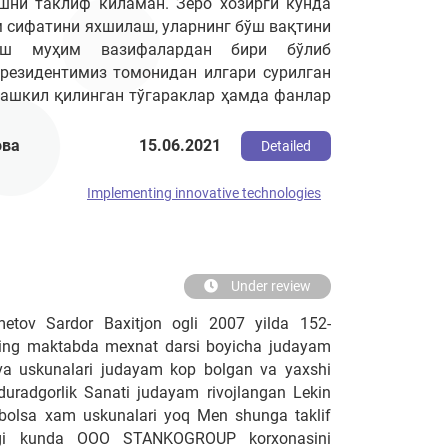
ишни таклиф киламан. Зеро хозирги кунда
м сифатини яхшилаш, уларнинг бўш вақтини
иш муҳим вазифалардан бири бўлиб
президентимиз томонидан илгари сурилган
ташкил қилинган тўгараклар ҳамда фанлар
тўгаракларнинг барчаси, ўқувчи ёшлар
 йўналтирилган. Тўгараклар фаолиятининг
ова
15.06.2021
Detailed
да “Танлов мавзулар” технологиясидан
ради. Бунда тўгараклараро фаолият,
Implementing innovative technologies
йиши билан бирга ўқувчиларда кўникма ва
Under review
tov Sardor Baxitjon ogli 2007 yilda 152-
ing maktabda mexnat darsi boyicha judayam
 va uskunalari judayam kop bolgan va yaxshi
uradgorlik Sanati judayam rivojlangan Lekin
 bolsa xam uskunalari yoq Men shunga taklif
rgi kunda OOO STANKOGROUP korxonasini