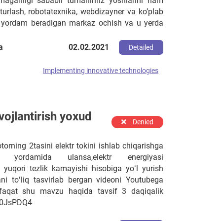
maganligi sababli tumanimiz yoshlarini ham
turlash, robotatexnika, webdizayner va ko’plab
ga yordam beradigan markaz ochish va u yerda
bergan holda ularni o’z kelajaklarin barpo
a
02.02.2021
Detailed
Implementing innovative technologies
vojlantirish yoxud
Denied
torning 2tasini elektr tokini ishlab chiqarishga
gich yordamida ulansa,elektr energiyasi
 yuqori tezlik kamayishi hisobiga yoʻl yurish
i toʻliq tasvirlab bergan videoni Youtubega
faqat shu mavzu haqida tavsif 3 daqiqalik
GZ0JsPDQ4