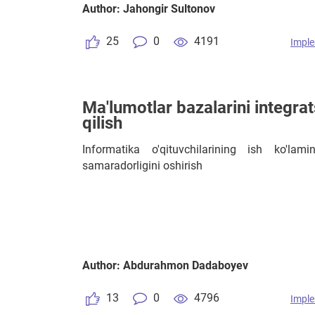
Author: Jahongir Sultonov
25
0
4191
Imple
Ma'lumotlar bazalarini integrat
qilish
Informatika o'qituvchilarining ish ko'la
samaradorligini oshirish
Author: Abdurahmon Dadaboyev
13
0
4796
Imple