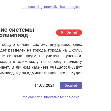
Implementing innovative technologies
ие системы
Denied
 олимпиад
ь общую онлайн систему внутришкольных
дет разделен на города, города на школы,
е система предмет - учитель - ученики.
создать олимпиаду по своему предмету
инет. В личном кабинете учащегося будут
импиад, а для администрации школы будет
и провести анализ всех результатов. Для
юансов вы можете связаться со мной по
11.03.2021
Detailed
м.
Implementing innovative technologies