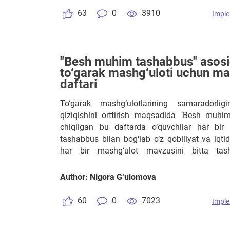
63
0
3910
Imple
"Besh muhim tashabbus" asos
to‘garak mashg‘uloti uchun m
daftari
To‘garak mashg‘ulotlarining samaradorligin
qiziqishini orttirish maqsadida "Besh muhi
chiqilgan bu daftarda o‘quvchilar har bir
tashabbus bilan bog‘lab o‘z qobiliyat va iqti
har bir mashg‘ulot mavzusini bitta tas
tashabbusga bog‘lab , amalda qo‘llab ko‘rsat
e‘tiborini jamlaydi, ijodiy yondoshishga undayd
Author: Nigora G‘ulomova
60
0
7023
Imple