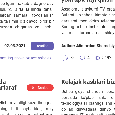
m bo`lgan maktablardagi o`quv
Assalomu alaykum! TV orqal
ish. 2. O`rta ta`limda tahsil
Bularni ko'rishda kimnidir sh
alardan samarali foydalanish
darslarni men o'zim telegra
ta ta`limni o`zidayoq biror bir
Buning uchun tashkilotchilarg
 yuzaga chiqarish va usbhu
va men tumanlarda ishlaym
qildirishda juda katta mua
ingliz tilini bilmaydi. Bu
02.03.2021
Author: Alimardon Shamshiy
Detailed
keltiradi. Darslarni o'zlashtir
yozilishi boshqa o'qilishi 
73
4
5192
menting innovative technologies
duch kelamiz.
da
Kelajak kasblari biz
artaraf
Denied
Ushbu g’oya shundan iboratk
borasida ko’plab ishlar o
tishmovchiligi kuzatilmoqda.
texnologiyalar olamiga shu 
ng turli saytlarida,ijtimoiy
qo’llab quvvatlasa dunyo 
 foydalanish uchun notbuk yoki