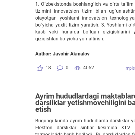
1. O`zbekistonda boshlang`ich va o`rta ta`li
tizimini innovatsion tizim bilan ug`unlashtir
olayotgan yoshlarni innovatsion texnologiy
bo`yicha yaxlit tizim yaratish. 3. Yoshlarni o`r
kasb yoki hunarga bo`lgan qiziqishlarini
qiziqishlari bo`yicha yo`naltirish.
Author: Javohir Akmalov
18
0
4052
Imple
Ayrim hududlardagi maktablar
darsliklar yetishmovchiligini b
etish
Bugungi kunda ayrim hududlarda darsliklar ye
Elektron darsliklar sinflar kesimida XTV ni
tarmoqlarida berib boriladi . Bu darsliklardan