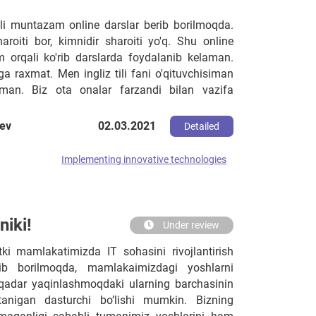
i muntazam online darslar berib borilmoqda.
aroiti bor, kimnidir sharoiti yo'q. Shu online
m orqali ko'rib darslarda foydalanib kelaman.
a raxmat. Men ingliz tili fani o'qituvchisiman
an. Biz ota onalar farzandi bilan vazifa
mmoga duch kelamiz. Sababi ko'p ota -onalar
 esa vazifa tayyorlashda muammolarni yuzaga
ev
02.03.2021
Detailed
ishda orqada qolib ketamiz. Ingliz tilida so'zlarni
boshqa. Shuning uchun ozgina qiyinchiliklarga
Implementing innovative technologies
niki!
Under review
i mamlakatimizda IT sohasini rivojlantirish
lib borilmoqda, mamlakaimizdagi yoshlarni
qadar yaqinlashmoqdaki ularning barchasinin
tanigan dasturchi bo’lishi mumkin. Bizning