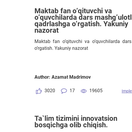
Maktab fan o’qituvchi va
o’quvchilarda dars mashg’ulotl
qadrlashga o’rgatish. Yakuniy
nazorat
Maktab fan o’qituvchi va o’quvchilarda dars
o’rgatish. Yakuniy nazorat
Author: Azamat Madrimov
3020
17
19605
Imple
Ta`lim tizimini innovatsion
bosqichga olib chiqish.