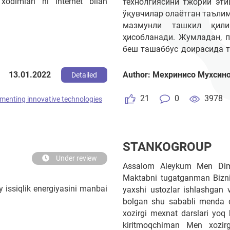
odimlari ni internet bilan
технолгиясини тжорий эт
ўқувчилар олаётган таъли
мазмунли ташкил қил
ҳисобланади. Жумладан, 
беш ташаббус доирасида 
кесимида юритилаётган 
билимини мустаҳкамлашга
13.01.2022
Author: Мехринисо Мухсин
Detailed
жозибадорлигини ошириш
фойдаланиш самара бе
21
0
3978
menting innovative technologies
фанлараро боғлиқлик куча
малакалар шаклланади.
STANKOGROUP
Under review
Assalom Aleykum Men Dime
Maktabni tugatganman Bizn
y issiqlik energiyasini manbai
yaxshi ustozlar ishlashgan
bolgan shu sababli menda d
xozirgi mexnat darslari yoq
kiritmoqchiman Men xozi