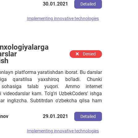
30.01.2021
Detailed
Implementing innovative technologies
enxologiyalarga
rslar
Denied
ish
nlayn platforma yaratishdan iborat. Bu darslar
iga qaratilsa yaxshiroq bo'ladi. Chunki
h sohasiga talab yuqori. Ammo internet
i videodarslar kam. To'g'ri UzbekCoders' ishga
slar inglizcha. Subtitrdan o'zbekcha qilsa ham
subtitrga yoki videoga qarashni bilmaydi. Chet
 juda ko'p. Masalan, W3schools va Codemy.com
inov
29.01.2021
Detailed
Implementing innovative technologies