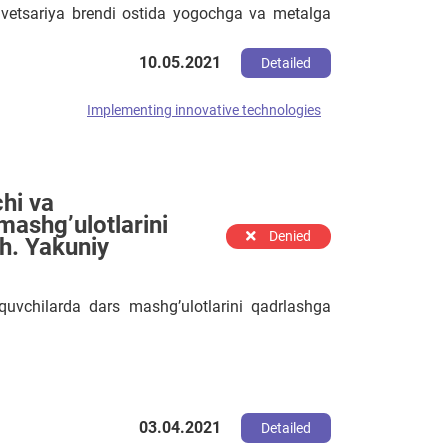
vetsariya brendi ostida yogochga va metalga
Ozbekiston boyicha Yagona va qonuniy dilerimiz
 bizga togri keladigon Maktab berila man osha
10.05.2021
Detailed
in xalqni fikrini ewitib korasila.
Implementing innovative technologies
hi va
mashg’ulotlarini
Denied
h. Yakuniy
quvchilarda dars mashg’ulotlarini qadrlashga
03.04.2021
Detailed