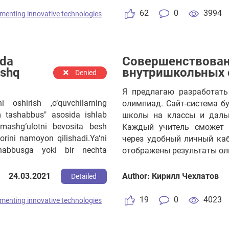
62
0
3994
menting innovative technologies
ida
Совершенствован
ashq
внутришкольных
Denied
Я предлагаю разработат
i oshirish ,o‘quvchilarning
олимпиад. Сайт-система бу
m tashabbus" asosida ishlab
школы на классы и дальш
 mashg‘ulotni bevosita besh
Каждый учитель сможет 
dorini namoyon qilishadi.Ya‘ni
через удобный личный каб
habbusga yoki bir nechta
отображены результаты ол
ishadi.Bu esa o‘quvchilarning
возможность просмотреть 
i
обсуждения внутренних н
24.03.2021
Author: Кирилл Чехлатов
Detailed
указанным мною контакта
19
0
4023
menting innovative technologies