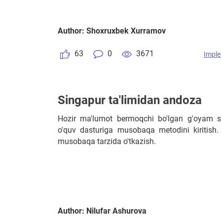
Author: Shoxruxbek Xurramov
63
0
3671
Imple
Singapur ta'limidan andoza
Hozir ma'lumot bermoqchi bo'lgan g'oyam sh
o'quv dasturiga musobaqa metodini kiritish.
musobaqa tarzida o'tkazish.
Author: Nilufar Ashurova