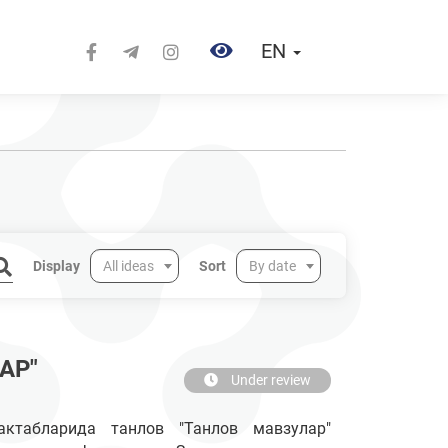
EN
Display
All ideas
Sort
By date
АР"
Under review
ктабларида танлов "Танлов мавзулар"