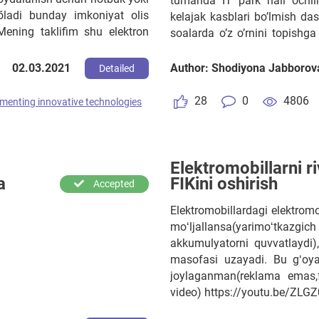
tumanda IT park hali ochil
ladi bunday imkoniyat olis
kelajak kasblari bo’lmish das
ing taklifim shu elektron
soalarda o’z o’rnini topish
erlarda fleshka orqali kõrish
yoshlarimizga motivatsiya 
r va ota onalar uyida bemalol
qilishda sababchi bo’lish.
02.03.2021
Author: Shodiyona Jabborov
Detailed
cha muncha qondirilar edi.
ab etmaydi internet orqali
28
0
4806
menting innovative technologies
Elektromobillarni ri
a
FIKini oshirish
Accepted
Elektromobillardagi elektromo
moʻljallansa(yarimoʻtkaz
akkumulyatorni quvvatlaydi),
masofasi uzayadi. Bu gʻoyan
joylaganman(reklama emas,
video) https://youtu.be/ZL