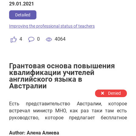
29.01.2021
ishlashga vaqtlari, turli dasturlash bo‘yicha o‘quv
kurslariga qatnashishga mablag‘lari yo‘q
Detailed
Improving the professional status of teachers
4
0
4064
Грантовая основа повышения
квалификации учителей
английского языка в
Австралии
Denied
Есть представительство Австралии, которое
встречал министр МНО, как раз таки там есть
руководство, которое предлагает бесплатное
обучение специалистов по английскому языку, а
также внедрение новой программы для
Author: Алена Алиева