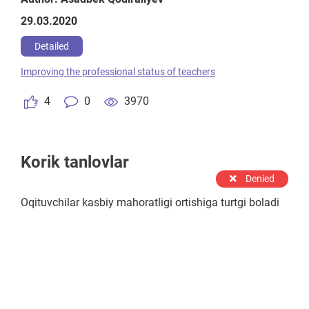
beruvchining qolidan keladigan imkonyatlarni oshirish
29.03.2020
bilan oshadi
Detailed
Improving the professional status of teachers
4
0
3970
Korik tanlovlar
Denied
Oqituvchilar kasbiy mahoratligi ortishiga turtgi boladi