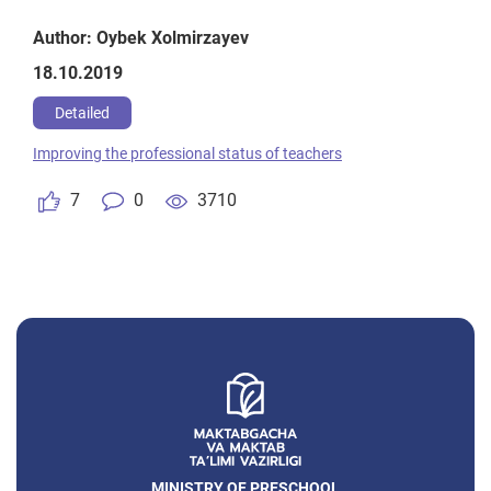
Author: Oybek Xolmirzayev
18.10.2019
Detailed
Improving the professional status of teachers
7
0
3710
MINISTRY OF PRESCHOOL