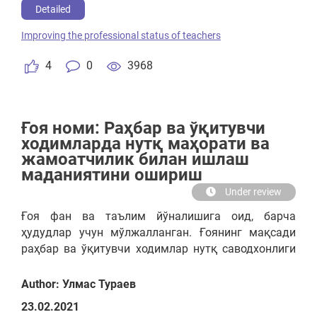
testtan òtqizib saralash kerakligini sòrab qogan
Detailed
bòlaridm. Masalan man 9 sinfgacha barcha fanlardan
Improving the professional status of teachers
alo bahoga òqiganman. Òylardimki maktab bilimi
bilan bemalol instetutga Kira olaman deb lekn
4
0
3968
òqtuvchilarni òzi sen qòshimchaga borishing kerak
deb dars ham òtmaydigan bòlishdi.
Ғоя номи: Раҳбар ва ўқитувчи
ходимларда нутқ маҳорати ва
жамоатчилик билан ишлаш
маданиятини ошириш
Under review
Ғоя фан ва таълим йўналишига оид, барча
ҳудудлар учун мўлжалланган. Ғоянинг мақсади
раҳбар ва ўқитувчи ходимлар нутқ саводхонлиги
ва жамоатчилик билан ишлаш маданиятини ўқув
курслари ёрдамида оширишдан иборат. Лойиҳа
Author: Улмас Тураев
амалга оширилганда қуйидаги вазифалар
23.02.2021
бажарилади: а) Раҳбар ва ўқитувчи ходимлар нутқ