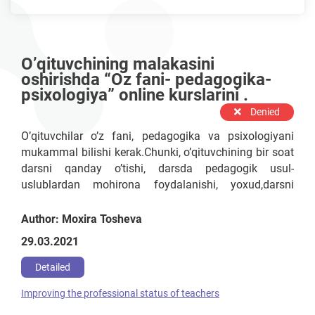
O’qituvchining malakasini
oshirishda “Oz fani- pedagogika-
psixologiya” online kurslarini .
Denied
O’qituvchilar o’z fani, pedagogika va psixologiyani
mukammal bilishi kerak.Chunki, o’qituvchining bir soat
darsni qanday o’tishi, darsda pedagogik usul-
uslublardan mohirona foydalanishi, yoxud,darsni
“Quruq”, qiziqarsiz qilib o’tishi ;o’quvchini o’z faniga
qiziqtira olishi, yoki zeriktirib qo’yishi; o’quvchiga qilgan
Author: Moxira Tosheva
to’g’ri yoki noto’g’ri muomalasi orqali o’quvchini yaxshi
29.03.2021
yoki yomon tomonga o’zgarishiga olib kelishi
mumkin.Shuning uchun o'qituvchilar malakasini har
Detailed
oyda , muntazam oshirib borishi kerak deb o'ylayman.
Improving the professional status of teachers