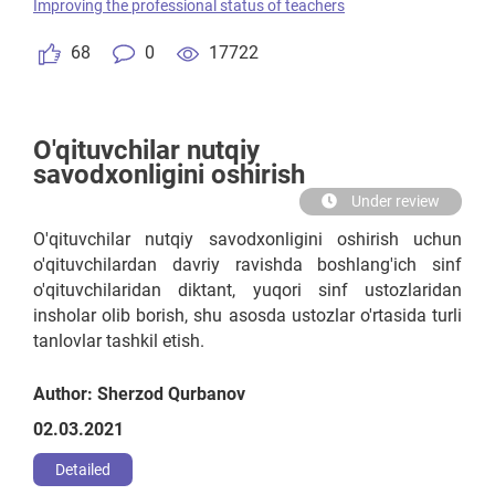
Improving the professional status of teachers
ijtimoiy va psixologik tomonlama ham bilimlarni
egallab yetkazishi lozim.
68
0
17722
O'qituvchilar nutqiy
savodxonligini oshirish
Under review
O'qituvchilar nutqiy savodxonligini oshirish uchun
o'qituvchilardan davriy ravishda boshlang'ich sinf
o'qituvchilaridan diktant, yuqori sinf ustozlaridan
insholar olib borish, shu asosda ustozlar o'rtasida turli
tanlovlar tashkil etish.
Author: Sherzod Qurbanov
02.03.2021
Detailed