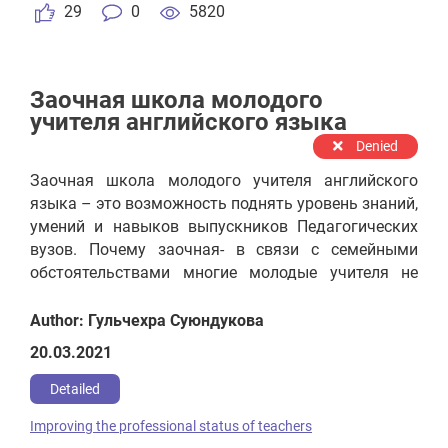
29
0
5820
Заочная школа молодого
учителя английского языка
Denied
Заочная школа молодого учителя английского
языка – это возможность поднять уровень знаний,
умений и навыков выпускников Педагогических
вузов. Почему заочная- в связи с семейными
обстоятельствами многие молодые учителя не
могут уделять много времени на посещение
дополнительных курсов повышения
Author: Гульчехра Суюндукова
квалификации. Занятия в Заочной школе будут
20.03.2021
организованы по программе развития
необходимых навыков – грамматика, методика
Detailed
преподавания, устная речь. Учителя будут
Improving the professional status of teachers
получать задания и 4 раза в месяц собираться на