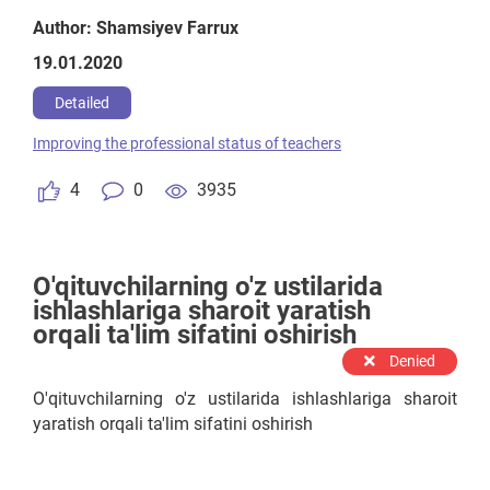
yo‘qmi, hakamlar ozgina bo‘lsa ham o‘zining tumani
Author: Shamsiyev Farrux
yoki viloyatidan kelgan ishtirokchiga yon bosadi. Ana
19.01.2020
shu holatni oldini olish uchun har bir hakamni o‘zini
viloyatidan kelgan ishtirokchining ochiq dars o‘tish
Detailed
jarayoniga, dars ishlanmasini tekshirish shartlariga
Improving the professional status of teachers
kiritmaslik kerak. 14ta hududdan 14ta hakam kelsa,
undan tashqari yana bitta eng kuchli o‘qituvchi yoki
4
0
3935
metodist (dars bersa agar) maxfiy hakam sifatida
chaqirilib, maxfiy hakamga
O'qituvchilarning o'z ustilarida
ishlashlariga sharoit yaratish
orqali ta'lim sifatini oshirish
Denied
O'qituvchilarning o'z ustilarida ishlashlariga sharoit
yaratish orqali ta'lim sifatini oshirish