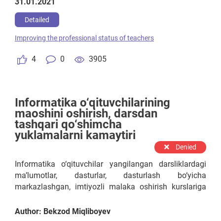
31.01.2021
государства и права» и «Основы
конституционного права» 8-11 классов на
Detailed
практике.
Improving the professional status of teachers
4
0
3905
Informatika o‘qituvchilarining
maoshini oshirish, darsdan
tashqari qo‘shimcha
yuklamalarni kamaytiri
Denied
Informatika o‘qituvchilar yangilangan darsliklardagi
ma’lumotlar, dasturlar, dasturlash bo‘yicha
markazlashgan, imtiyozli malaka oshirish kurslariga
muhtoj. Bundan tashqari, ular Xt.uzedu.uz, Kundalik,
Emis kabi internet bazalarini qo‘shimcha, tekinga
Author: Bekzod Miqliboyev
yuritmoqdalar. Shuning uchun ularning o‘z ustida