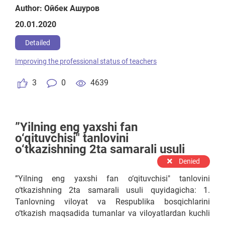
саводини чикарган укитувчиси голиб булиб хам
Author: Ойбек Ашуров
укувчилари курадиган мукофот эгаси булмаса...
20.01.2020
Хозирда укитувчилар га курсатилаетган этибор
хам кам эмас, лекин хали камчиликларимиз хам
Detailed
талайгина
Improving the professional status of teachers
3
0
4639
”Yilning eng yaxshi fan
o‘qituvchisi" tanlovini
o‘tkazishning 2ta samarali usuli
Denied
”Yilning eng yaxshi fan o‘qituvchisi" tanlovini
o‘tkazishning 2ta samarali usuli quyidagicha: 1.
Tanlovning viloyat va Respublika bosqichlarini
o‘tkazish maqsadida tumanlar va viloyatlardan kuchli
o‘qituvchilar hakamlik uchun chaqiriladi. Xoxlaymizmi