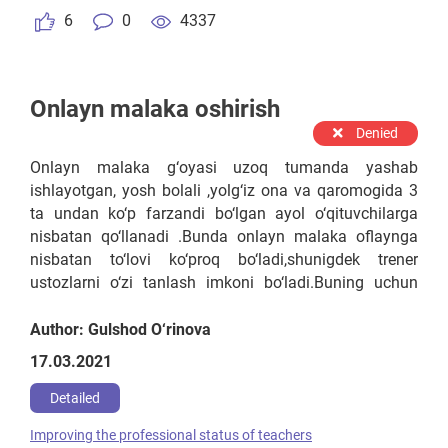
очное занятие. Программа рассчитана на
6
0
4337
краткосрочные курсы с целью помочь молодым
специалистам адаптироваться к работе в школе.
Onlayn malaka oshirish
Denied
Onlayn malaka g‘oyasi uzoq tumanda yashab
ishlayotgan, yosh bolali ,yolg‘iz ona va qaromogida 3
ta undan ko‘p farzandi bo‘lgan ayol o‘qituvchilarga
nisbatan qo‘llanadi .Bunda onlayn malaka oflaynga
nisbatan to‘lovi ko‘proq bo‘ladi,shunigdek trener
ustozlarni o‘zi tanlash imkoni bo‘ladi.Buning uchun
ta‘lim beruvchi trenerlar respublika miqyosida tajribali
,bilimli o‘qituvchilar orasidan xalqaro va milliy
Author: Gulshod O‘rinova
sertifikatga ega olgan bo‘lishi lozim.Trenerlar davlat
17.03.2021
xususiy sherikchiligi asosida o‘zi o‘qitgan
tinglovchilarga imtihon asosida sertifikat berishi
Detailed
lozim.Trenerlar nafaqat biriktirilgan fan balki siyosiy ,
Improving the professional status of teachers
ijtimoiy va psixologik tomonlama ham bilimlarni