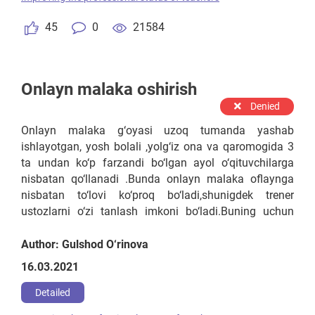
ijtimoiy va psixologik tomonlama ham bilimlarni
egallab yetkazishi lozim.
45
0
21584
Onlayn malaka oshirish
Denied
Onlayn malaka g‘oyasi uzoq tumanda yashab
ishlayotgan, yosh bolali ,yolg‘iz ona va qaromogida 3
ta undan ko‘p farzandi bo‘lgan ayol o‘qituvchilarga
nisbatan qo‘llanadi .Bunda onlayn malaka oflaynga
nisbatan to‘lovi ko‘proq bo‘ladi,shunigdek trener
ustozlarni o‘zi tanlash imkoni bo‘ladi.Buning uchun
ta‘lim beruvchi trenerlar respublika miqyosida tajribali
,bilimli o‘qituvchilar orasidan xalqaro va milliy
Author: Gulshod O‘rinova
sertifikatga ega olgan bo‘lishi lozim.Trenerlar davlat
16.03.2021
xususiy sherikchiligi asosida o‘zi o‘qitgan
tinglovchilarga imtihon asosida sertifikat berishi
Detailed
lozim.Trenerlar nafaqat biriktirilgan fan balki siyosiy ,