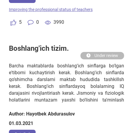
nomidagi mulki yoki yeriga qo'yilgan soliq 50% gacha
Improving the professional status of teachers
qisqartirilishi, o'qituvchi to'laydigan komunal to'lovlar
ham 50% gacha qisqartirilishi kutilgan natijani bergan
5
0
3990
bo'lar edi.
Boshlang'ich tizim.
Under review
Barcha maktablarda boshlang'ich sinflarga bo'lgan
e'tiborni kuchaytirish kerak. Boshlang'ich sinflarda
qo'shimcha darslarni maktab hududida tashkillsh
kerak. Boshlang'ich sinflardayoq bolalarning IQ
darajasini rivojlantiriash kerak. Jismoniy va fiziologik
holatlarini muntazam yaxshi bo'lishini ta'minlash
uchun qo'shimcha jismoniy mashg'ulotlarni tashkillash
va shu tomonlama boladagi iqtidorni ko'ra olish, agar
Author: Hayotbek Abdurasulov
o'quvchida soort sohasida iqtidori bo'lsa shu sohada
01.03.2021
o'quvchi bilan ko'proq shug'ullanish kerak.