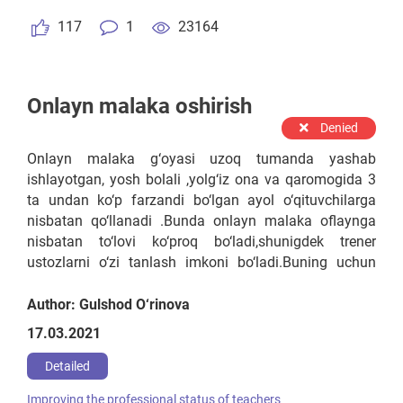
egallab yetkazishi lozim.
117
1
23164
Onlayn malaka oshirish
Denied
Onlayn malaka g‘oyasi uzoq tumanda yashab
ishlayotgan, yosh bolali ,yolg‘iz ona va qaromogida 3
ta undan ko‘p farzandi bo‘lgan ayol o‘qituvchilarga
nisbatan qo‘llanadi .Bunda onlayn malaka oflaynga
nisbatan to‘lovi ko‘proq bo‘ladi,shunigdek trener
ustozlarni o‘zi tanlash imkoni bo‘ladi.Buning uchun
ta‘lim beruvchi trenerlar respublika miqyosida tajribali
,bilimli o‘qituvchilar orasidan xalqaro va milliy
Author: Gulshod O‘rinova
sertifikatga ega olgan bo‘lishi lozim.Trenerlar davlat
17.03.2021
xususiy sherikchiligi asosida o‘zi o‘qitgan
tinglovchilarga imtihon asosida sertifikat berishi
Detailed
lozim.Trenerlar nafaqat biriktirilgan fan balki siyosiy ,
Improving the professional status of teachers