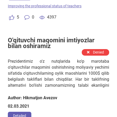
bilimi o'tkir bo'lsa nega ishlamasligi kerak? Xodimlarni
Improving the professional status of teachers
ishga olishda shaffof tizim joriy qilish kerak ularni
bilimlarini taqqoslab ishga olish kerak.
5
0
4397
O'qituvchi maqomini imtiyozlar
bilan oshiramiz
Denied
Prezidentimiz o'z nutqlarida ko'p marotaba
o'qituvchilar maqomini oshirishning moliyaviy yechimi
sifatida o'qituvchilarning oylik maoshlarini 1000$ qilib
belgilash takliflari bilan chiqdilar. Har bir taklifning
alternativi bo'lishi zamonamizning talabi ekanligini
hisobga olgan holatda men o'qituvchi maoshini hozirgi
holatida ham uning maqomini oshirishning boshqa
Author: Hikmatjon Avezov
uslubini qo'llash lozim deb hisoblayman. G'oyam
02.03.2021
shundan iboratki har bir o'qituvchi oylik maoshidan
to'laydigan daromad solig'idan ozod qilinishi lozim,
Detailed