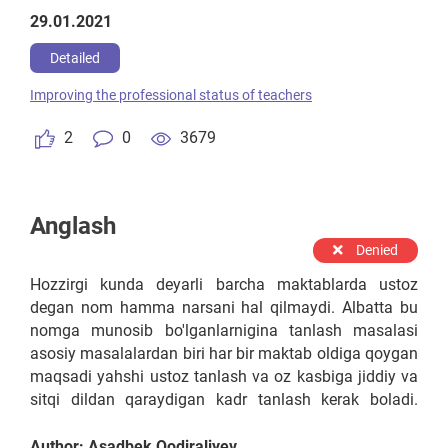
школьников и дошкольников.
29.01.2021
Detailed
Improving the professional status of teachers
2
0
3679
Anglash
Denied
Hozzirgi kunda deyarli barcha maktablarda ustoz
degan nom hamma narsani hal qilmaydi. Albatta bu
nomga munosib bo'lganlarnigina tanlash masalasi
asosiy masalalardan biri har bir maktab oldiga qoygan
maqsadi yahshi ustoz tanlash va oz kasbiga jiddiy va
sitqi dildan qaraydigan kadr tanlash kerak boladi.
MAKTABLARni va undagi o'qituvchilarni bola hayotiga
tasirini kuchaytirish kerak. Talim sifati talim
Author: Asadbek Qodiraliyev