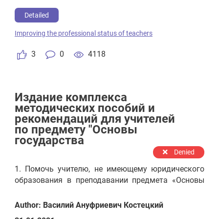
yuboriladi.
Detailed
Improving the professional status of teachers
3
0
4118
Издание комплекса
методических пособий и
рекомендаций для учителей
по предмету "Основы
государства
Denied
1. Помочь учителю, не имеющему юридического
образования в преподавании предмета «Основы
государства и права» в 8-11 классах. 2. Особое
внимание уделено применению учащимися
Author: Василий Ануфриевич Костецкий
полученных знаний на уроках «Основы