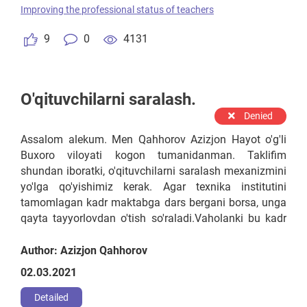
Improving the professional status of teachers
9
0
4131
O'qituvchilarni saralash.
Denied
Assalom alekum. Men Qahhorov Azizjon Hayot o'g'li
Buxoro viloyati kogon tumanidanman. Taklifim
shundan iboratki, o'qituvchilarni saralash mexanizmini
yo'lga qo'yishimiz kerak. Agar texnika institutini
tamomlagan kadr maktabga dars bergani borsa, unga
qayta tayyorlovdan o'tish so'raladi.Vaholanki bu kadr
ayni damda ishlab turgan yoki boshqa pedagogika
yo'nalishini tamomlagan xodimdan bilimi ustun
Author: Azizjon Qahhorov
bo'lishi mumkinku. Agar haqiqatda texnika institutini
02.03.2021
tamomlagan talaba pedagogika institutini
tamomlagan talabadan yoki ishlab turgan xodimdan
Detailed