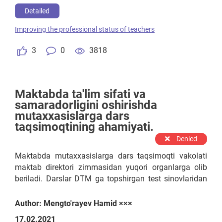
саводхонлиги ва жамоатчилик билан ишлаш
Detailed
маданиятини ошириш бўйича ўқув курслари
Improving the professional status of teachers
ташкил этилади, б) Нутқ маҳорати ва
жамоатчилик билан ишлашнинг инновацион
3
0
3818
тизими йўлга қўйилади, c) Кенг аҳоли қатлами
(жамоатчилик) билан креатив ишлашга ҳар
томонлама тайёр, нутқи баркамол раҳбар ва
ўқитувчи ходимлар жамоаси шакллантирилади.
Maktabda ta'lim sifati va
samaradorligini oshirishda
mutaxxasislarga dars
taqsimoqtining ahamiyati.
Denied
Maktabda mutaxxasislarga dars taqsimoqti vakolati
maktab direktori zimmasidan yuqori organlarga olib
beriladi. Darslar DTM ga topshirgan test sinovlaridan
olgan ballariga qarab taqsimlanadi. Ortiqcha
o'qituvchilar markazlashgan zaxira kadrlar hisobiga
Author: Mengto'rayev Hamid ×××
olinadi yoki kadrlar yetishmaydigan maktablarga
17.02.2021