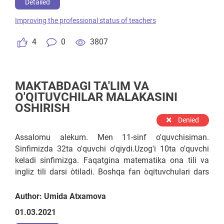
Detailed
Improving the professional status of teachers
4
0
3807
MAKTABDAGI TA'LIM VA
O'QITUVCHILAR MALAKASINI
OSHIRISH
Denied
Assalomu alekum. Men 11-sinf o'quvchisiman.
Sinfimizda 32ta o'quvchi o'qiydi.Uzog'i 10ta o'quvchi
keladi sinfimizga. Faqatgina matematika ona tili va
ingliz tili darsi òtiladi. Boshqa fan òqituvchulari dars
òtish tugul sinfimizga kirmaydi ham. Hamma
repetitorda òqiydi sinfimizda. Qòshimcha òtadigan
Author: Umida Atxamova
yaxwi òqituchilani makatbga Olib kelish kerak deb
01.03.2021
òylayman. Barcha butun Òzbekiston òqtuvchilarini