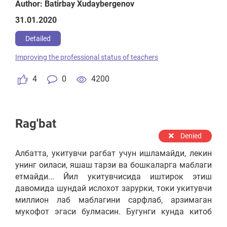
Author: Batirbay Xudaybergenov
31.01.2020
Detailed
Improving the professional status of teachers
4
0
4200
Rag'bat
Denied
Албатта, укитувчи рагбат учун ишламайди, лекин
унинг оиласи, яшаш тарзи ва бошкаларга маблаги
етмайди... Йил укитувчисида иштирок этиш
давомида шундай ислохот зарурки, токи укитувчи
миллион лаб маблагини сарфлаб, арзимаган
мукофот эгаси булмасин. Бугунги кунда китоб
укиган укувчи спарк минсаю, уни укишга ургатган,